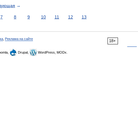
дующая
→
7
8
9
10
11
12
13
ка
,
Реклама на сайте
18+
omla,
Drupal,
WordPress, MODx.