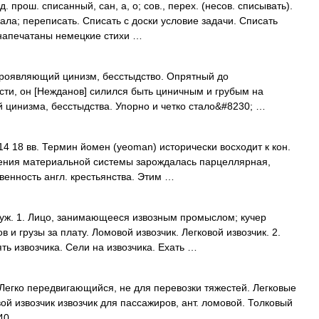
 прош. списанный, сан, а, о; сов., перех. (несов. списывать).
нала; переписать. Списать с доски условие задачи. Списать
 напечатаны немецкие стихи …
. Проявляющий цинизм, бесстыдство. Опрятный до
сти, он [Нежданов] силился быть циничным и грубым на
й цинизма, бесстыдства. Упорно и четко стало&#8230; …
14 18 вв. Термин йомен (yeoman) исторически восходит к кон.
ложения материальной системы зарождалась парцеллярная,
венность англ. крестьянства. Этим …
уж. 1. Лицо, занимающееся извозным промыслом; кучер
и грузы за плату. Ломовой извозчик. Легковой извозчик. 2.
ять извозчика. Сели на извозчика. Ехать …
. Легко передвигающийся, не для перевозки тяжестей. Легковые
ой извозчик извозчик для пассажиров, ант. ломовой. Толковый
940 …