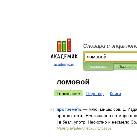
Словари и энциклоп
academic.ru
Толкования
Переводы
ломовой
Толкование
Перевод
Книги
прогреме́ть
— млю, мишь; сов. 1. Изда
51
прогрохотать. Неожиданно на море прог
| в безл. употр. Неохотно и несмело С
Малый академический словарь