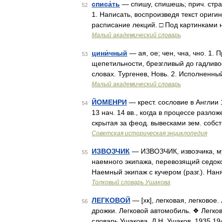
списа́ть
— спишу, спишешь; прич. страд.
52
1. Написать, воспроизведя текст ориги
расписание лекций. □ Под картинками
Малый академический словарь
цини́чный
— ая, ое; чен, чна, чно. 1
53
щепетильности, брезгливый до гадливо
словах. Тургенев, Новь. 2. Исполненны
Малый академический словарь
ЙОМЕНРИ
— крест. сословие в Англии 
54
13 нач. 14 вв., когда в процессе раз
скрытая за феод. вывесками зем. собст
Советская историческая энциклопедия
ИЗВОЗЧИК
— ИЗВОЗЧИК, извозчика, м
55
наемного экипажа, перевозящий седоков 
Наемный экипаж с кучером (разг.). Нан
Толковый словарь Ушакова
ЛЕГКОВОЙ
— [хк], легковая, легковое
56
дрожки. Легковой автомобиль. ❖ Легков
словарь Ушакова. Д.Н. Ушаков. 1935 1