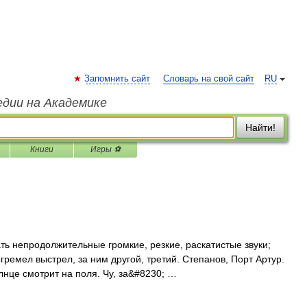
Запомнить сайт
Словарь на свой сайт
RU
едии на Академике
Найти!
Книги
Игры ⚽
ть непродолжительные громкие, резкие, раскатистые звуки;
ремел выстрел, за ним другой, третий. Степанов, Порт Артур.
олнце смотрит на поля. Чу, за&#8230; …